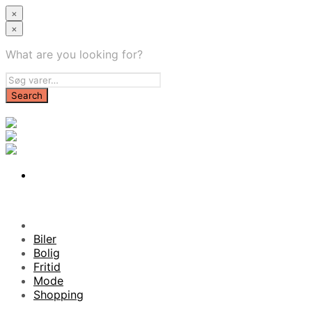
×
×
What are you looking for?
Biler
Bolig
Fritid
Mode
Shopping