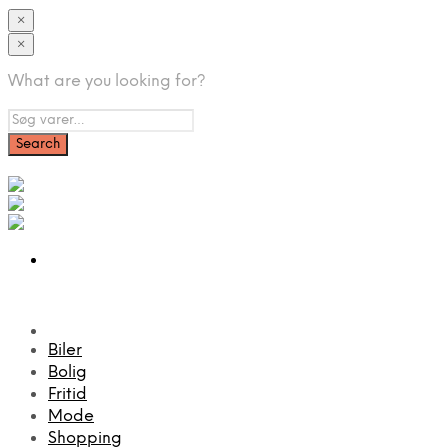
×
×
What are you looking for?
Biler
Bolig
Fritid
Mode
Shopping