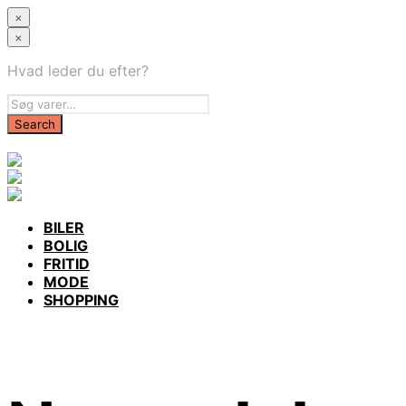
×
×
Hvad leder du efter?
BILER
BOLIG
FRITID
MODE
SHOPPING