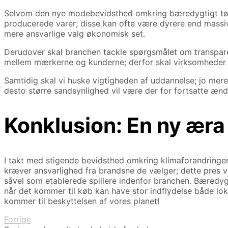
Selvom den nye modebevidsthed omkring bæredygtigt tøj vo
producerede varer; disse kan ofte være dyrere end massi
mere ansvarlige valg økonomisk set.
Derudover skal branchen tackle spørgsmålet om transparens
mellem mærkerne og kunderne; derfor skal virksomheder a
Samtidig skal vi huske vigtigheden af uddannelse; jo mer
desto større sandsynlighed vil være der for fortsatte ænd
Konklusion: En ny æra
I takt med stigende bevidsthed omkring klimaforandringe
kræver ansvarlighed fra brandsne de vælger; dette pres vil
såvel som etablerede spillere indenfor branchen. Bæredyg
når det kommer til køb kan have stor indflydelse både lokal
kommer til beskyttelsen af vores planet!
Forrige