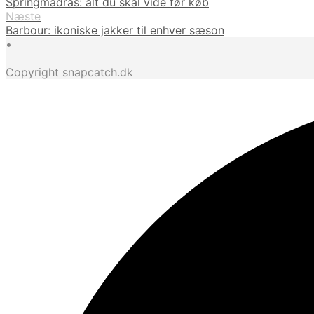
Springmadras: alt du skal vide før køb
Næste
Barbour: ikoniske jakker til enhver sæson
•
Copyright snapcatch.dk