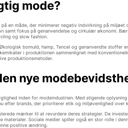
gtig mode?
 på en måde, der minimerer negativ indvirkning på miljøet 
tion samt fokus på genanvendelse og cirkulær økonomi. Bær
ling og slow fashion.
 Økologisk bomuld, hamp, Tencel og genanvendte stoffer er 
 kemikalier i produktionen sammenlignet med konventionell
tive produktionsmetoder.
 den nye modebevidsth
dygtighed inden for modeindustrien. Med stigende oplysnin
ter brands, der prioriterer etik og miljøvenlighed over kv
rede mærker til at revurdere deres strategier. De investe
ge materialer. Sociale medier spiller også en stor rolle i d
denne positive ændring.