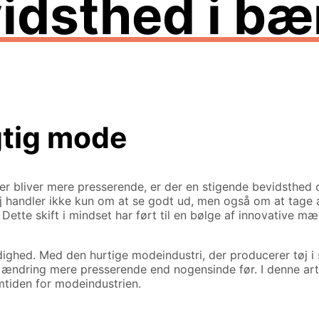
dsthed i bær
gtig mode
r bliver mere presserende, er der en stigende bevidsthed o
andler ikke kun om at se godt ud, men også om at tage ans
. Dette skift i mindset har ført til en bølge af innovative 
ighed. Med den hurtige modeindustri, der producerer tøj i 
or ændring mere presserende end nogensinde før. I denne ar
tiden for modeindustrien.